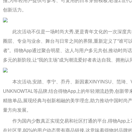
撞,为年轻用户提供可参考、可复用的日常穿搭模板,彰显Z世
创新活力。
此次活动不仅是一场时尚大秀,更是青年文化的一次深度共
圈层、专业与业余、舞台与日常之间的界限,重新定义了“谁可
者”。得物App通过聚合明星、达人与用户多元共创,推动时尚
多元的新阶段,让“我的主场”成为潮流爱好者表达自我、拥抱认
本次活动,安踏、李宁、乔丹、新因素XINYINSU、范琦、V
UNKNOWTAL等品牌,结合得物App上的年轻潮流趋势,创新
精致单品,展现经典与创新相融的美学理念,助力推动中国时尚
量方向发展。
作为国内少数真正实现交易和社区打通的平台,得物App上7
在社区里,80%的用户动态带有商品链接,这意味着得物对品牌