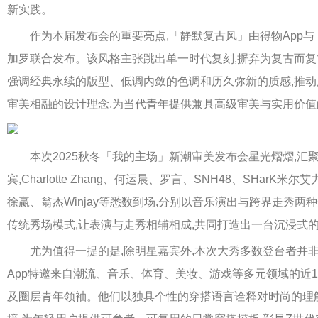
新实践。
作为本届发布会的重要亮点,「静默复古风」由得物App与 Mada
加罗联合发布。该风格主张跳出单一时代复刻,摒弃为复古而复
强调经典永续的版型、低调内敛的色调和历久弥新的质感,推
审美相融的设计理念,为当代青年提供兼具高级审美与实用价
本次2025秋冬「我的主场」新潮审美发布会星光熠熠,汇
宾,Charlotte Zhang、何运晨、罗言、SNH48、SHarK米尔艾
徐赢、翁杰Winjay等悉数到场,分别以音乐演出与跨界走秀两
传统秀场模式,让表演与走秀相辅相成,共同打造出一台沉浸式
尤为值得一提的是,除明星嘉宾外,本次大秀多数登台者并非
App特邀来自潮流、音乐、体育、美妆、游戏等多元领域的近1
及圈层青年领袖。他们以独具个性的穿搭语言诠释对时尚的理