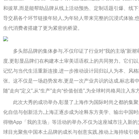
和拔草,而是能帮助品牌从线上活动预热、定制话题引爆、线
导交易各个环节链接年轻人,为年轻人带来完整的沉浸式体验,
生代消费者搭建了更为紧密的桥梁。
多头部品牌的集体参与,不仅印证了行业对“我的主场”新潮审
度,更彰显品牌们在构建本土审美话语权上的共同努力。它们以
记忆与当代生活重新连接,进一步推动设计回归以人为本、风
张。这不仅是一场趋势发布,更是一次产业共识的达成,标志着中
随”走向“定义”,从“生产”走向“价值创造”,为全球时尚格局注入
此次大秀的成功举办,彰显了上海作为国际时尚之都的集聚
化自信与创新活力,上海正逐步成为诠释东方美学、输出中国
得物App「我的主场」等活动的举办,不仅为这座城市注入新的
球目光聚焦中国本土品牌的成长与创意实践,推动上海持续引